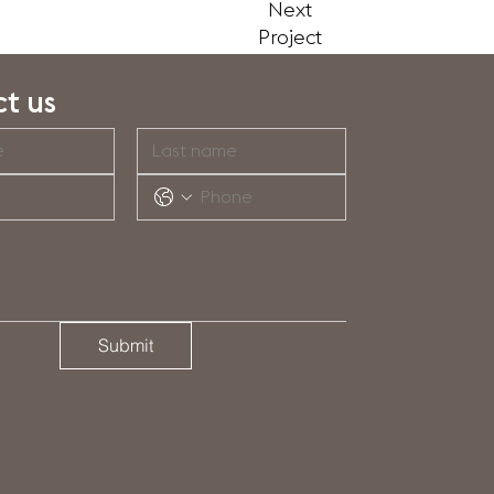
Next
Project
t us
Submit